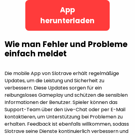
App
herunterladen
Wie man Fehler und Probleme
einfach meldet
Die mobile App von Slotrave erhält regelmäßige
Updates, um die Leistung und Sicherheit zu
verbessern. Diese Updates sorgen für ein
reibungsloses Gameplay und schützen die sensiblen
Informationen der Benutzer. Spieler können das
Support-Team über den Live-Chat oder per E-Mail
kontaktieren, um Unterstützung bei Problemen zu
erhalten. Feedback ist ebenfalls willkommen, sodass
Slotrave seine Dienste kontinuierlich verbessern und