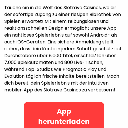
Tauche ein in die Welt des Slotrave Casinos, wo dir
der sofortige Zugang zu einer riesigen Bibliothek von
Spielen erwartet! Mit einem reibungslosen und
reaktionsschnellen Design ermöglicht unsere App
ein nahtloses Spielerlebnis auf sowohl Android- als
auch iOS-Geräten. Eine sichere Anmeldung stellt
sicher, dass dein Konto in jedem Schritt geschützt ist.
Durchstöbere über 8.000 Titel, einschließlich über
7.000 Spielautomaten und 800 Live-Tischen,
während Top-Studios wie Pragmatic Play und
Evolution täglich frische Inhalte bereitstellen. Mach
dich bereit, dein Spielerlebnis mit der intuitiven
mobilen App des Slotrave Casinos zu verbessern!
App
herunterladen