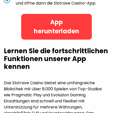
und öffne dann die Slotrave Casino-App.
App
herunterladen
Lernen Sie die fortschrittlichen
Funktionen unserer App
kennen
Das Slotrave Casino bietet eine umfangreiche
Bibliothek mit über 8.000 Spielen von Top-Studios
wie Pragmatic Play und Evolution Gaming.
Einzahlungen sind schnell und flexibel mit
Unterstützung für mehrere Währungen,